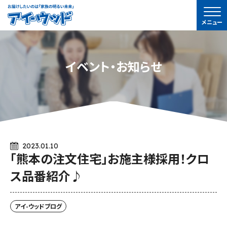
ア
メニュー
イ-
ウ
ッ
イベント・お知らせ
ド
2023.01.10
「熊本の注文住宅」お施主様採用！クロ
ス品番紹介♪
アイ-ウッドブログ