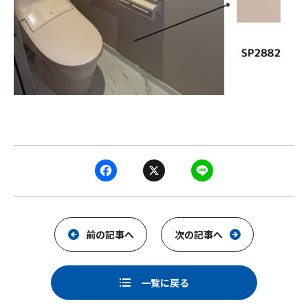
F
X
L
a
i
c
n
e
e
前の記事へ
次の記事へ
b
o
一覧に戻る
o