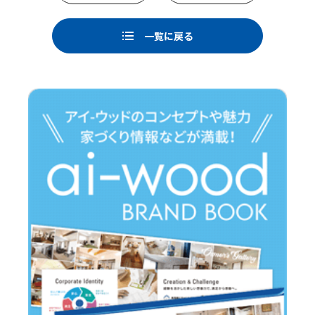
b
o
一覧に戻る
o
k