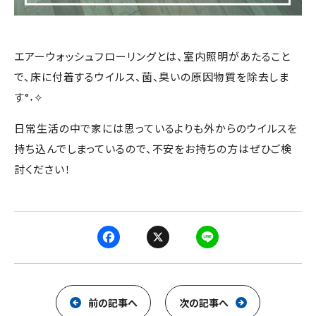
エアーウォッシュフローリングとは、室内照明があたること
で、床に付着するウイルス、菌、臭いの原因物質を除去しま
す°˖✧
日常生活の中で家には思っているよりも外からのウイルスを
持ち込んでしまっているので、不安をお持ちの方はぜひご検
討ください！
F
X
L
a
i
c
n
e
e
前の記事へ
次の記事へ