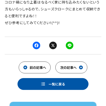
コロナ禍になり上着はなるべく家に持ち込みたくないという
方もいらっしゃるので、シューズクロークにまとめて収納でき
ると便利ですよね！！
ぜひ参考にしてみてください!(^^)!
F
X
L
a
i
c
n
e
e
前の記事へ
次の記事へ
b
o
一覧に戻る
o
k