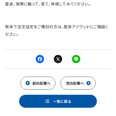
是非、実際に触って、見て、体感してみてください。
熊本で注文住宅をご検討の方は、是非アイウッドにご相談く
ださい。
F
X
L
a
i
c
n
e
e
前の記事へ
次の記事へ
b
o
一覧に戻る
o