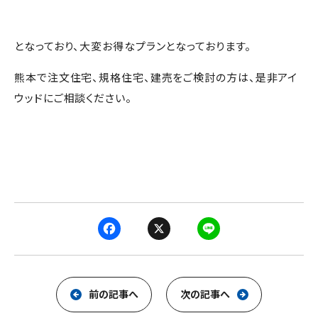
となっており、大変お得なプランとなっております。
熊本で注文住宅、規格住宅、建売をご検討の方は、是非アイ
ウッドにご相談ください。
F
X
L
a
i
c
n
e
e
前の記事へ
次の記事へ