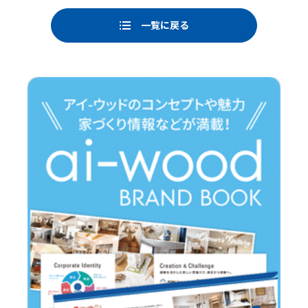
b
o
一覧に戻る
o
k