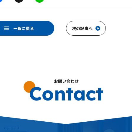
a
i
c
n
e
e
一覧に戻る
次の記事へ
b
o
o
k
お問い合わせ
Contact