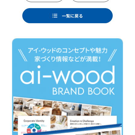
b
o
一覧に戻る
o
k