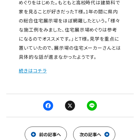
めぐりをはじめた。もともと高校時代は建築科で
家を見ることが好きだったＴ様。1年の間に県内
の総合住宅展示場をほぼ網羅したという。「様々
な施工例をみました、住宅展示場めぐりは参考
になるのでオススメです。」とＴ様。見学を重点に
置いていたので、展示場の住宅メーカーさんとは
具体的な話が進まなかったようです。
続きはコチラ
F
X
L
a
i
c
n
e
e
前の記事へ
次の記事へ