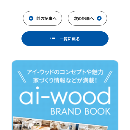
a
i
c
n
e
e
前の記事へ
次の記事へ
b
o
一覧に戻る
o
k