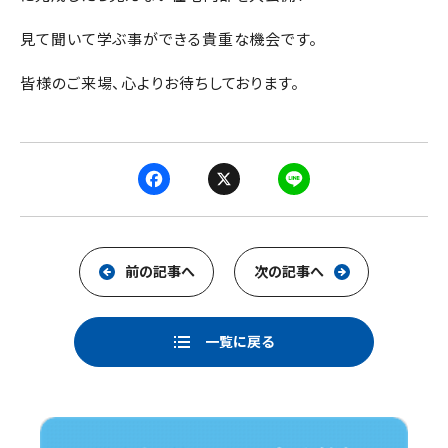
見て聞いて学ぶ事ができる貴重な機会です。
皆様のご来場、心よりお待ちしております。
F
X
L
a
i
c
n
e
e
前の記事へ
次の記事へ
b
o
一覧に戻る
o
k