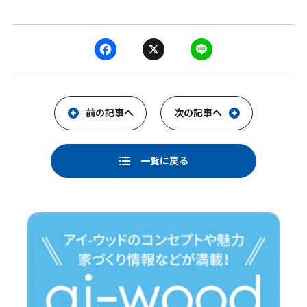
F
X
L
a
i
c
n
e
e
前の記事へ
次の記事へ
b
o
一覧に戻る
o
k