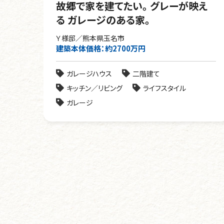
故郷で家を建てたい。 グレーが映え
る ガレージのある家。
Ｙ様邸／熊本県玉名市
建築本体価格：約2700万円
ガレージハウス
二階建て
キッチン／リビング
ライフスタイル
ガレージ
投
稿
ナ