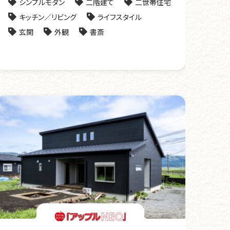
シンプルモダン
二階建て
二世帯住宅
キッチン／リビング
ライフスタイル
玄関
外観
書斎