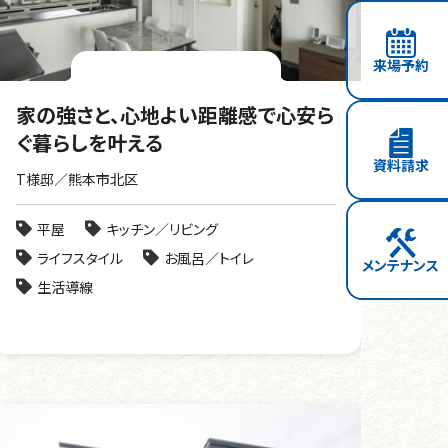
来場予約
家の強さと、心地よい距離感で心安ら
ぐ暮らしを叶える
資料請求
T様邸／熊本市北区
平屋
キッチン／リビング
ライフスタイル
お風呂／トイレ
メンテナンス
生活導線