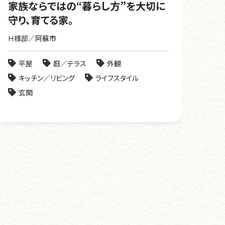
家族ならではの“暮らし方”を大切に
守り、育てる家。
Ｈ様邸／阿蘇市
平屋
庭／テラス
外観
キッチン／リビング
ライフスタイル
玄関