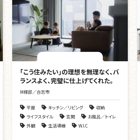
「こう住みたい」の理想を無理なく、バ
ランスよく、完璧に仕上げてくれた。
M様邸／合志市
平屋
キッチン／リビング
収納
ライフスタイル
玄関
お風呂／トイレ
外観
生活導線
W.I.C