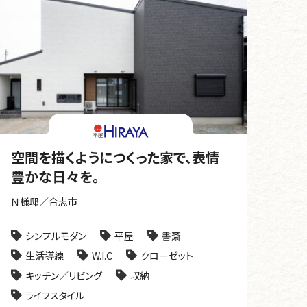
空間を描くようにつくった家で、表情
豊かな日々を。
Ｎ様邸／合志市
シンプルモダン
平屋
書斎
生活導線
W.I.C
クローゼット
キッチン／リビング
収納
ライフスタイル