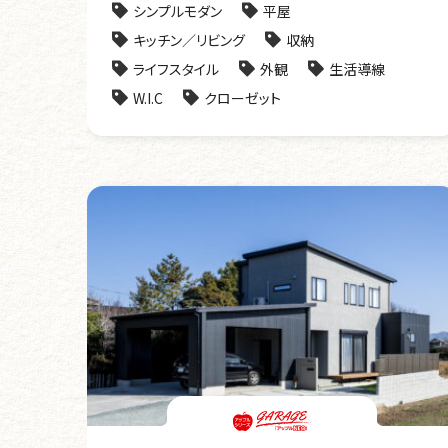
シンプルモダン
平屋
キッチン／リビング
収納
ライフスタイル
外観
生活導線
W.I.C
クローゼット