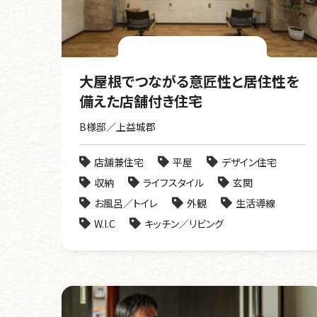
大屋根でつながる意匠性と居住性を
備えた店舗付き住宅
B様邸／上益城郡
店舗兼住宅
平屋
デザイン住宅
収納
ライフスタイル
玄関
お風呂／トイレ
外観
生活導線
W.I.C
キッチン／リビング