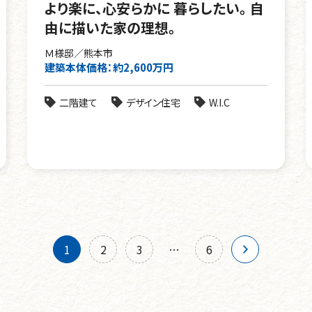
より楽に、心安らかに 暮らしたい。 自
由に描いた家の理想。
Ｍ様邸／熊本市
建築本体価格：約2,600万円
二階建て
デザイン住宅
W.I.C
1
2
3
…
6