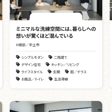
ミニマルな洗練空間には、暮らしへの
想いが驚くほど潜んでいる
H様邸／宇土市
シンプルモダン
二階建て
デザイン住宅
キッチン／リビング
ライフスタイル
玄関
庭／テラス
お風呂／トイレ
生活導線