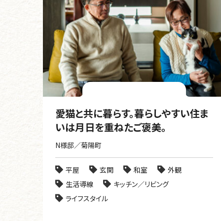
愛猫と共に暮らす。暮らしやすい住ま
いは月日を重ねたご褒美。
N様邸／菊陽町
平屋
玄関
和室
外観
生活導線
キッチン／リビング
ライフスタイル