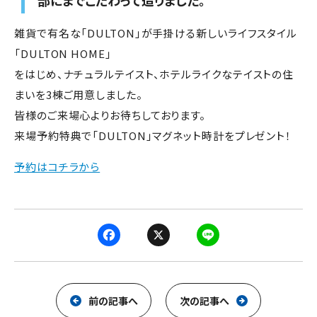
部にまでこだわって造りました。
雑貨で有名な「DULTON」が手掛ける新しいライフスタイル
「DULTON HOME」
をはじめ、ナチュラルテイスト、ホテルライクなテイストの住
まいを3棟ご用意しました。
皆様のご来場心よりお待ちしております。
来場予約特典で「DULTON」マグネット時計をプレゼント！
予約はコチラから
F
X
L
a
i
c
n
e
e
前の記事へ
次の記事へ