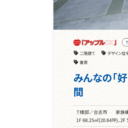
二階建て
デザイン住
書斎
みんなの「
間
Ｔ様邸／合志市
家族構
1F 68.25㎡(20.64坪)、2