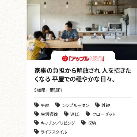
家事の負担から解放され 人を招きた
くなる 平屋での穏やかな日々。
S様邸／菊陽町
平屋
シンプルモダン
外観
生活導線
W.I.C
クローゼット
キッチン／リビング
収納
ライフスタイル