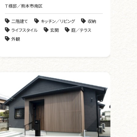
Ｔ様邸／熊本市南区
二階建て
キッチン／リビング
収納
ライフスタイル
玄関
庭／テラス
外観