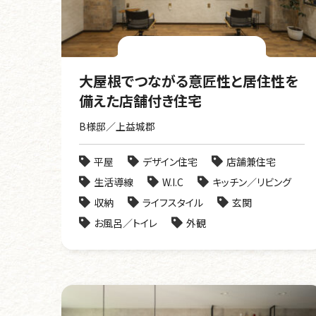
大屋根でつながる意匠性と居住性を
備えた店舗付き住宅
B様邸／上益城郡
平屋
デザイン住宅
店舗兼住宅
生活導線
W.I.C
キッチン／リビング
収納
ライフスタイル
玄関
お風呂／トイレ
外観