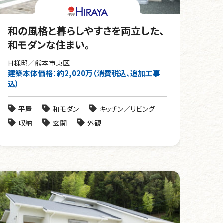
和の風格と暮らしやすさを両立した、
和モダンな住まい。
Ｈ様邸／熊本市東区
建築本体価格：約2,020万（消費税込、追加工事
込）
平屋
和モダン
キッチン／リビング
収納
玄関
外観