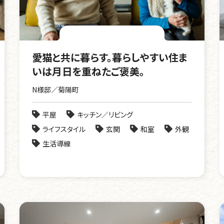
愛猫と共に暮らす。暮らしやすい住ま
いは月日を重ねたご褒美。
N様邸／菊陽町
平屋
キッチン／リビング
ライフスタイル
玄関
和室
外観
生活導線