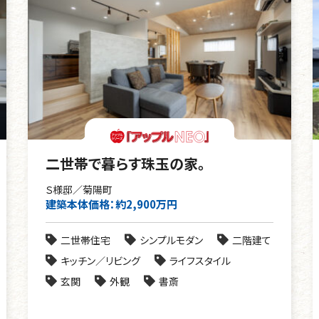
二世帯で暮らす珠玉の家。
Ｓ様邸／菊陽町
建築本体価格：約2,900万円
二世帯住宅
シンプルモダン
二階建て
キッチン／リビング
ライフスタイル
玄関
外観
書斎