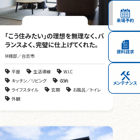
来場予約
「こう住みたい」の理想を無理なく、バ
ランスよく、完璧に仕上げてくれた。
資料請求
M様邸／合志市
平屋
生活導線
W.I.C
キッチン／リビング
収納
メンテナンス
ライフスタイル
玄関
お風呂／トイレ
外観