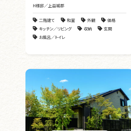
H様邸／上益城郡
二階建て
和室
外観
価格
キッチン／リビング
収納
玄関
お風呂／トイレ