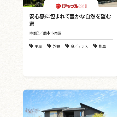
安心感に包まれて豊かな自然を望む
家
M様邸／熊本市南区
平屋
外観
庭／テラス
和室